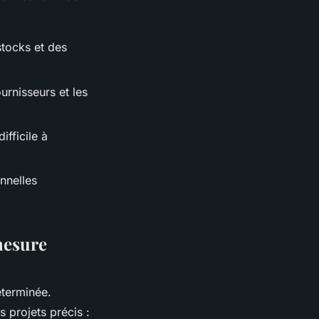
stocks et des
urnisseurs et les
ifficile à
onnelles
 mesure
éterminée.
 projets précis :