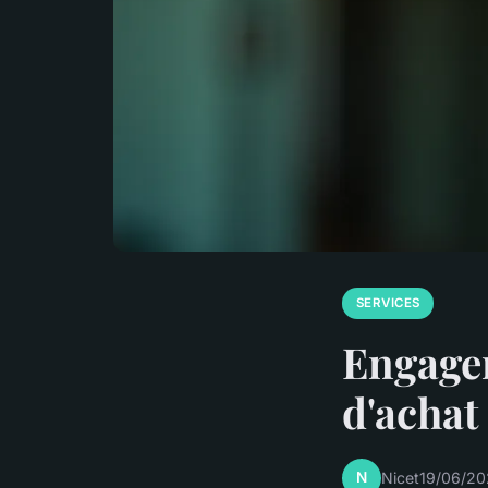
SERVICES
Engager
d'achat 
N
Nicet
19/06/20