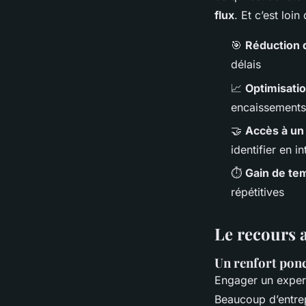
flux
. Et c’est loin
🎯
Réduction 
délais
📈
Optimisatio
encaissements 
🤝
Accès à un 
identifier en i
⏱️
Gain de tem
répétitives
Le recours a
Un renfort ponc
Engager un expert
Beaucoup d’entrep