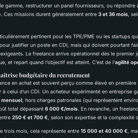
le gamme, restructurer un panel fournisseurs, ou répondre 
e. Ces missions durent généralement entre
3 et 36 mois
, se
ticulièrement pertinent pour les TPE/PME ou les startups qu
pour justifier un poste en CDI, mais qui doivent pourtant fa
 exigeants. Le freelance arrive opérationnel dès le premier 
e, et repart quand l’objectif est atteint. C’est de l’
agilité op
maîtrise budgétaire du recrutement
lance en achat est souvent perçu comme élevé en première l
er à celui d’un CDI. Un acheteur expérimenté en entreprise 
t mensuel
, hors charges patronales (qui représentent envi
coût total dépassant
6 000 €/mois
. En revanche, un freelan
entre
250 € et 700 €
, selon son expertise et la complexité 
e trois mois, cela représente entre
15 000 et 40 000 €
, ma