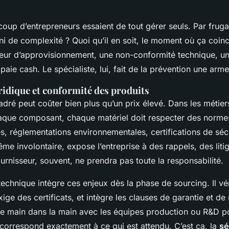
oup d’entrepreneurs essaient de tout gérer seuls. Par frugal
ni de complexité ? Quoi qu’il en soit, le moment où ça coinc
reur d’approvisionnement, une non-conformité technique, un
 paie cash. Le spécialiste, lui, fait de la prévention une arme
ridique et conformité des produits
dré peut coûter bien plus qu’un prix élevé. Dans les métier
que composant, chaque matériel doit respecter des normes 
s, réglementations environnementales, certifications de sé
e involontaire, expose l’entreprise à des rappels, des litig
ournisseur, souvent, ne prendra pas toute la responsabilité.
echnique intègre ces enjeux dès la phase de sourcing. Il vér
ge des certificats, et intègre les clauses de garantie et de 
aille main dans la main avec les équipes production ou R&D p
 correspond exactement à ce qui est attendu. C’est ça, la
sé