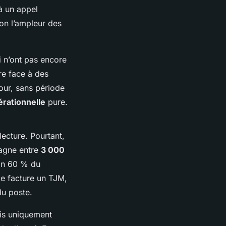
à un appel
lon l’ampleur des
i n’ont pas encore
ire face à des
jour, sans période
érationnelle
pure.
ecture. Pourtant,
gagne entre
3 000
ron 60 % du
ce facture un TJM,
du poste.
is uniquement