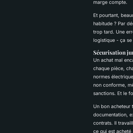
marge compte.
Et pourtant, beauc
habitude ? Par dé
trop tard. Une er
logistique - ça se
Sécurisation ju
Un achat mal enca
chaque pièce, cha
normes électrique
non conforme, mêm
sanctions. Et le f
Un bon acheteur t
documentation, exi
contrats. Il trav
ce qui est acheté