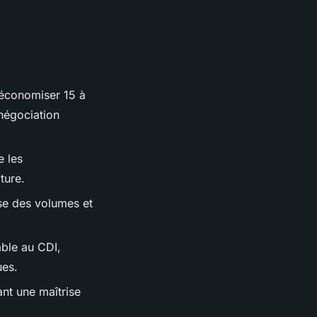
’économiser 15 à
négociation
e les
ture.
ise des volumes et
able au CDI,
ues.
ant une maîtrise