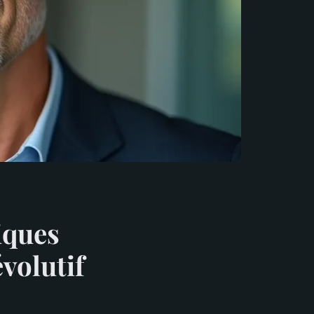
iques
évolutif