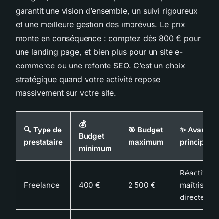
garantit une vision d’ensemble, un suivi rigoureux
et une meilleure gestion des imprévus. Le prix
monte en conséquence : comptez dès 800 € pour
une landing page, et bien plus pour un site e-
commerce ou une refonte SEO. C’est un choix
stratégique quand votre activité repose
massivement sur votre site.
💰
🔍 Type de
🎯 Budget
✨ Avantag
Budget
prestataire
maximum
principaux
minimum
Réactivité,
Freelance
400 €
2 500 €
maîtrisé, r
directe