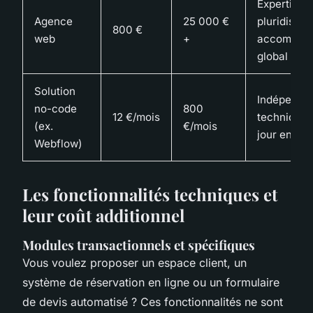
Expertise
Agence
25 000 €
pluridiscipl
800 €
web
+
accompag
global
Solution
Indépenda
no-code
800
12 €/mois
technique,
(ex.
€/mois
jour en tem
Webflow)
Les fonctionnalités techniques et
leur coût additionnel
Modules transactionnels et spécifiques
Vous voulez proposer un espace client, un
système de réservation en ligne ou un formulaire
de devis automatisé ? Ces fonctionnalités ne sont