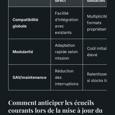
direct
obstacles
Facilité
Multiplicité de
Compatibilité
d’intégration
formats
globale
avec
propriétaires
existants
Adaptation
Coût initial plu
Modularité
rapide selon
élevé
mission
Réduction
Ralentissemen
SAV/maintenance
des
si stocks limité
interruptions
Comment anticiper les écueils
courants lors de la mise à jour du